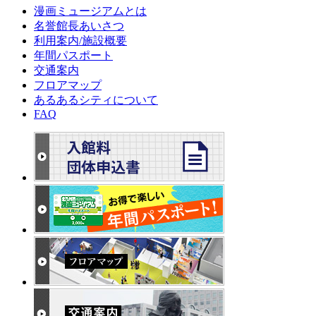
漫画ミュージアムとは
名誉館長あいさつ
利用案内/施設概要
年間パスポート
交通案内
フロアマップ
あるあるシティについて
FAQ