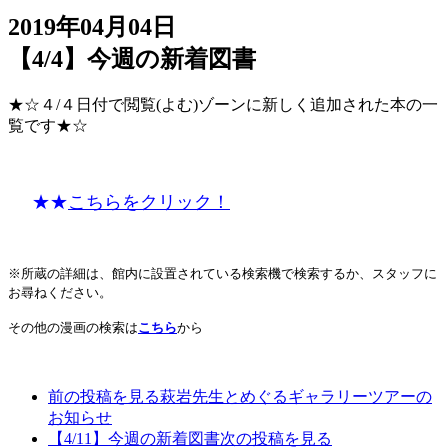
2019年04月04日
【4/4】今週の新着図書
★☆４/４日付で閲覧(よむ)ゾーンに新しく追加された本の一
覧です★☆
★★
こちらをクリック！
※所蔵の詳細は、館内に設置されている検索機で検索するか、スタッフに
お尋ねください。
その他の漫画の検索は
こちら
から
前の投稿を見る
萩岩先生とめぐるギャラリーツアーの
お知らせ
【4/11】今週の新着図書
次の投稿を見る