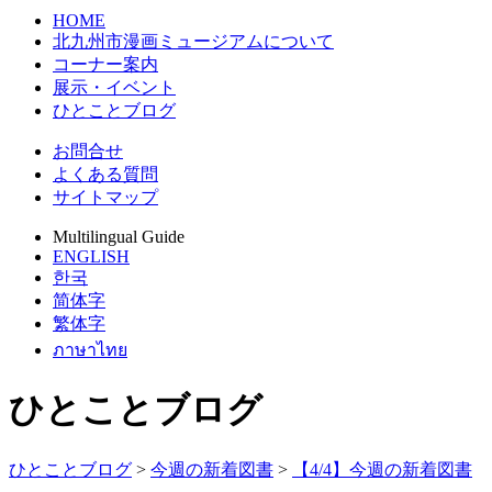
HOME
北九州市漫画ミュージアムについて
コーナー案内
展示・イベント
ひとことブログ
お問合せ
よくある質問
サイトマップ
Multilingual Guide
ENGLISH
한국
简体字
繁体字
ภาษาไทย
ひとことブログ
ひとことブログ
>
今週の新着図書
>
【4/4】今週の新着図書