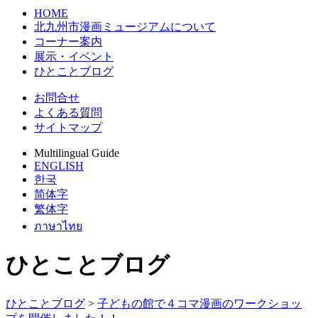
HOME
北九州市漫画ミュージアムについて
コーナー案内
展示・イベント
ひとことブログ
お問合せ
よくある質問
サイトマップ
Multilingual Guide
ENGLISH
한국
简体字
繁体字
ภาษาไทย
ひとことブログ
ひとことブログ
>
子どもの館で４コマ漫画のワークショッ