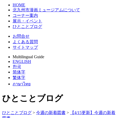
HOME
北九州市漫画ミュージアムについて
コーナー案内
展示・イベント
ひとことブログ
お問合せ
よくある質問
サイトマップ
Multilingual Guide
ENGLISH
한국
简体字
繁体字
ภาษาไทย
ひとことブログ
ひとことブログ
>
今週の新着図書
>
【4/15更新】今週の新着