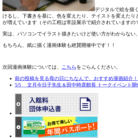
デジタルで絵を描
けるし、下書きを基に、色を変えたり、テイストを変えたり
が増えています（その工程は常設展示で紹介されていますの
実は、パソコンでイラスト描きたいけど使い方がわからない
もちろん、紙に描く漫画体験も絶賛開催中です！！
次回漫画体験については、
こちら
をごらんください。
前の投稿を見る
母の日にちなんで、おすすめ漫画紹介！
5/5 文月今日子先生＆田中時彦館長 トークイベント開