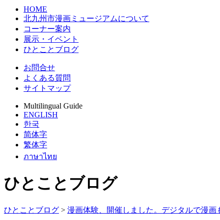
HOME
北九州市漫画ミュージアムについて
コーナー案内
展示・イベント
ひとことブログ
お問合せ
よくある質問
サイトマップ
Multilingual Guide
ENGLISH
한국
简体字
繁体字
ภาษาไทย
ひとことブログ
ひとことブログ
>
漫画体験、開催しました。デジタルで漫画