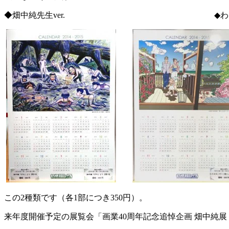
◆畑中純先生ver. ◆わたせせいぞ
この2種類です（各1部につき350円）。
来年度開催予定の展覧会「画業40周年記念追悼企画 畑中純