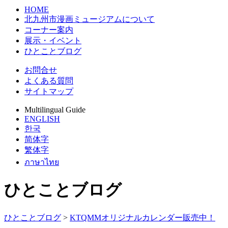
HOME
北九州市漫画ミュージアムについて
コーナー案内
展示・イベント
ひとことブログ
お問合せ
よくある質問
サイトマップ
Multilingual Guide
ENGLISH
한국
简体字
繁体字
ภาษาไทย
ひとことブログ
ひとことブログ
>
KTQMMオリジナルカレンダー販売中！