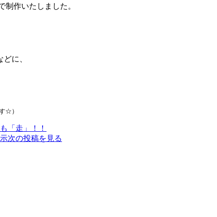
柄で制作いたしました。
などに、
です☆）
も「走」！！
示
次の投稿を見る