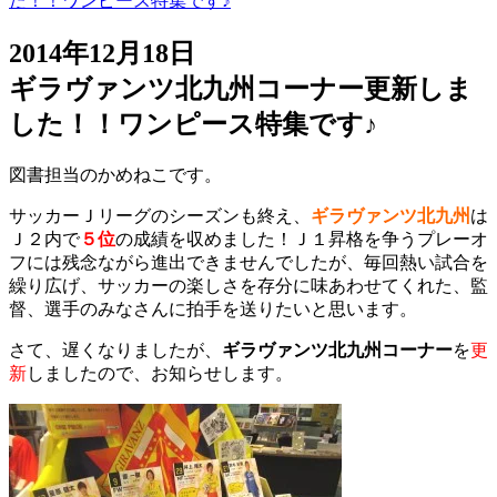
た！！ワンピース特集です♪
2014年12月18日
ギラヴァンツ北九州コーナー更新しま
した！！ワンピース特集です♪
図書担当のかめねこです。
サッカーＪリーグのシーズンも終え、
ギラヴァンツ北九州
は
Ｊ２内で
５位
の成績を収めました！Ｊ１昇格を争うプレーオ
フには残念ながら進出できませんでしたが、毎回熱い試合を
繰り広げ、サッカーの楽しさを存分に味あわせてくれた、監
督、選手のみなさんに拍手を送りたいと思います。
さて、遅くなりましたが、
ギラヴァンツ北九州コーナー
を
更
新
しましたので、お知らせします。