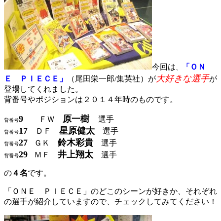
今回は
「
ＯＮ
、
大好きな選手
Ｅ ＰＩＥＣＥ
」
（尾田栄一郎/集英社）が
が
登場してくれました。
背番号やポジションは２０１４年時のものです。
9
原一樹
ＦＷ
選手
背番号
17
星原健太
ＤＦ
選手
背番号
27
鈴木彩貴
ＧＫ
選手
背番号
29
井上翔太
ＭＦ
選手
背番号
の
４名
です。
「ＯＮＥ ＰＩＥＣＥ」のどこのシーンが好きか、それぞれ
の選手が紹介していますので、チェックしてみてください！