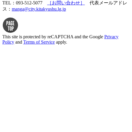
TEL：093-512-5077
［お問い合わせ］
代表メールアドレ
ス：
manga@city.kitakyushu.lg.jp
This site is protected by reCAPTCHA and the Google
Privacy
Policy
and
Terms of Service
apply.