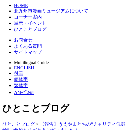
HOME
北九州市漫画ミュージアムについて
コーナー案内
展示・イベント
ひとことブログ
お問合せ
よくある質問
サイトマップ
Multilingual Guide
ENGLISH
한국
简体字
繁体字
ภาษาไทย
ひとことブログ
ひとことブログ
>
【報告】うえやまとちの“チャリティ似顔