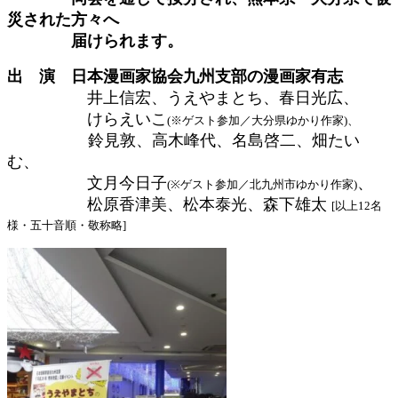
災された方々へ
届けられます。
出 演 日本漫画家協会九州支部の漫画家有志
井上信宏、うえやまとち、春日光広、
けらえいこ
(※ゲスト参加／大分県ゆかり作家)、
鈴見敦、高木峰代、名島啓二、畑たい
む、
文月今日子
、
(※ゲスト参加／北九州市ゆかり作家)
松原香津美、松本泰光、森下雄太
[以上12名
様・五十音順・敬称略]