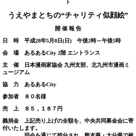
ト
うえやまとちの“チャリティ似顔絵”
開 催 報 告
日 時 平成28年5月8日(日) 午後2時～午後5時
会 場 あるあるCity 2階 エントランス
主 催 日本漫画家協会 九州支部、北九州市漫画ミ
ュージアム
協 力 あるあるCity
参加者 ８０名様
売 上 ８５，１８７円
義捐金 上記売り上げの全額を、中央共同募金会に寄
付いたします。
同会を通じて按分され、熊本県・大分県で被