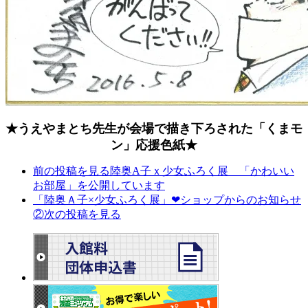
★うえやまとち先生が会場で描き下ろされた「くまモ
ン」応援色紙★
前の投稿を見る
陸奥A子ｘ少女ふろく展 「かわいい
お部屋」を公開しています
「陸奥Ａ子×少女ふろく展」❤ショップからのお知らせ
②
次の投稿を見る