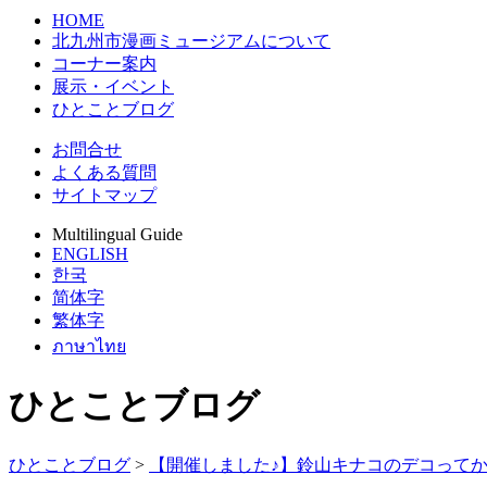
HOME
北九州市漫画ミュージアムについて
コーナー案内
展示・イベント
ひとことブログ
お問合せ
よくある質問
サイトマップ
Multilingual Guide
ENGLISH
한국
简体字
繁体字
ภาษาไทย
ひとことブログ
ひとことブログ
>
【開催しました♪】鈴山キナコのデコって