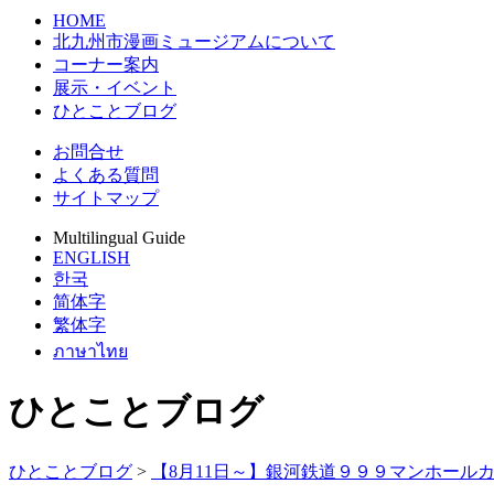
HOME
北九州市漫画ミュージアムについて
コーナー案内
展示・イベント
ひとことブログ
お問合せ
よくある質問
サイトマップ
Multilingual Guide
ENGLISH
한국
简体字
繁体字
ภาษาไทย
ひとことブログ
ひとことブログ
>
【8月11日～】銀河鉄道９９９マンホール