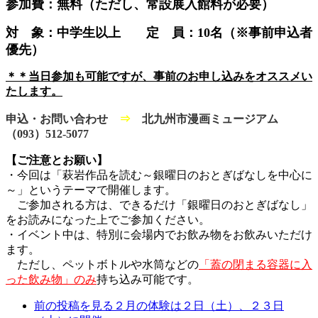
参加費：無料（ただし、常設展入館料が必要）
対 象：中学生以上
定 員：10名（
※事前申込者
優先
）
＊＊当日参加も可能ですが、事前のお申し込みをオススメい
たします。
申込・お問い合わせ
⇒
北九州市漫画ミュージアム
（093）512-5077
【ご注意とお願い】
・今回は「萩岩作品を読む～銀曜日のおとぎばなしを中心に
～」というテーマで開催します。
ご参加される方は、できるだけ「銀曜日のおとぎばなし」
をお読みになった上でご参加ください。
・イベント中は、特別に会場内でお飲み物をお飲みいただけ
ます。
ただし、ペットボトルや水筒などの
「蓋の閉まる容器に入
った飲み物」のみ
持ち込み可能です。
前の投稿を見る
２月の体験は２日（土）、２３日