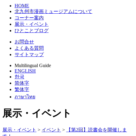
HOME
北九州市漫画ミュージアムについて
コーナー案内
展示・イベント
ひとことブログ
お問合せ
よくある質問
サイトマップ
Multilingual Guide
ENGLISH
한국
简体字
繁体字
ภาษาไทย
展示・イベント
展示・イベント
>
イベント
>
【第2回】読書会を開催しま