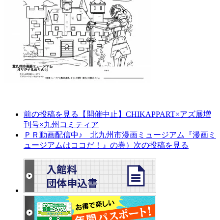
前の投稿を見る
【開催中止】CHIKAPPART×アズ展増
刊号×九州コミティア
ＰＲ動画配信中♪ 北九州市漫画ミュージアム『漫画ミ
ュージアムはココだ！』の巻）
次の投稿を見る