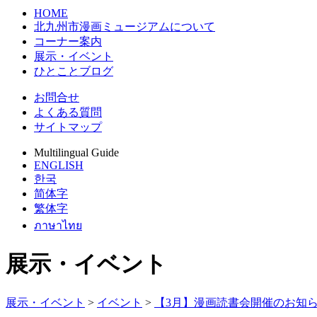
HOME
北九州市漫画ミュージアムについて
コーナー案内
展示・イベント
ひとことブログ
お問合せ
よくある質問
サイトマップ
Multilingual Guide
ENGLISH
한국
简体字
繁体字
ภาษาไทย
展示・イベント
展示・イベント
>
イベント
>
【3月】漫画読書会開催のお知