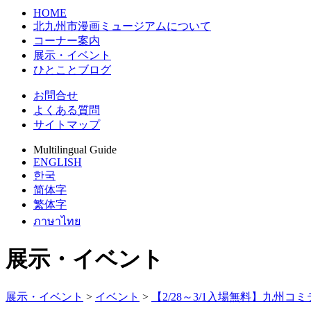
HOME
北九州市漫画ミュージアムについて
コーナー案内
展示・イベント
ひとことブログ
お問合せ
よくある質問
サイトマップ
Multilingual Guide
ENGLISH
한국
简体字
繁体字
ภาษาไทย
展示・イベント
展示・イベント
>
イベント
>
【2/28～3/1入場無料】九州