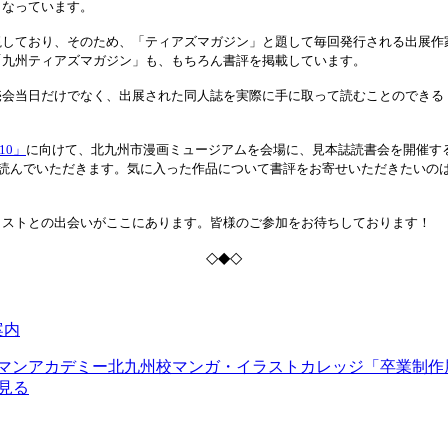
となっています。
視しており、そのため、「ティアズマガジン」と題して毎回発行される出展作
「九州ティアズマガジン」も、もちろん書評を掲載しています。
売会当日だけでなく、出展された同人誌を実際に手に取って読むことのできる
10」
に向けて、北九州市漫画ミュージアムを会場に、見本誌読書会を開催する
と読んでいただきます。気に入った作品について書評をお寄せいただきたいの
ラストとの出会いがここにあります。皆様のご参加をお待ちしております！
◇◆◇
案内
園ヒューマンアカデミー北九州校マンガ・イラストカレッジ「卒業制作
見る