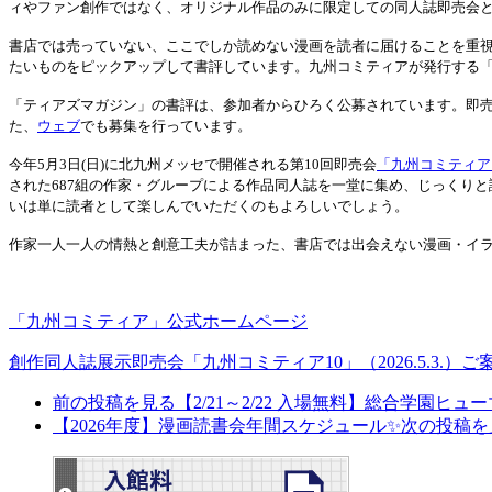
ィやファン創作ではなく、オリジナル作品のみに限定しての同人誌即売会
書店では売っていない、ここでしか読めない漫画を読者に届けることを重
たいものをピックアップして書評しています。九州コミティアが発行する
「ティアズマガジン」の書評は、参加者からひろく公募されています。即
た、
ウェブ
でも募集を行っています。
今年5月3日(日)に北九州メッセで開催される第10回即売会
「九州コミティア
された687組の作家・グループによる作品同人誌を一堂に集め、じっくり
いは単に読者として楽しんでいただくのもよろしいでしょう。
作家一人一人の情熱と創意工夫が詰まった、書店では出会えない漫画・イ
「九州コミティア」公式ホームページ
創作同人誌展示即売会「九州コミティア10」（2026.5.3.）ご
前の投稿を見る
【2/21～2/22 入場無料】総合学
【2026年度】漫画読書会年間スケジュール✨
次の投稿を