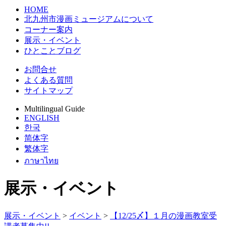
HOME
北九州市漫画ミュージアムについて
コーナー案内
展示・イベント
ひとことブログ
お問合せ
よくある質問
サイトマップ
Multilingual Guide
ENGLISH
한국
简体字
繁体字
ภาษาไทย
展示・イベント
展示・イベント
>
イベント
>
【12/25〆】１月の漫画教室受