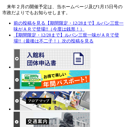
来年２月の開催予定は、当ホームページ及び1月15日号の
市政だよりでもお知らせします。
前の投稿を見る
【期間限定・12/28まで】ルパン三世一
味がＡＲで登場!!（今度は銭形！）
【期間限定・12/28まで】ルパン三世一味がＡＲで登
場!!（最後は不二子！）
次の投稿を見る