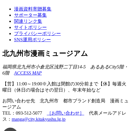
漫画資料寄贈募集
サポーター募集
関連リンク集
サイトポリシー
プライバシーポリシー
SNS運用ポリシー
北九州市漫画ミュージアム
福岡県北九州市小倉北区浅野二丁目14-5 あるあるCity5階・
6階
ACCESS MAP
【営】11:00～19:00※入館は閉館の30分前まで【休】毎週火
曜日（休日の場合はその翌日）、年末年始など
お問い合わせ先 北九州市 都市ブランド創造局 漫画ミュ
ージアム
TEL：093-512-5077
［お問い合わせ］
代表メールアドレ
ス：
manga@city.kitakyushu.lg.jp