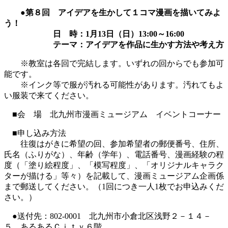
●第８回 アイデアを生かして１コマ漫画を描いてみよ
う！
日 時：1月13日（日）13:00～16:00
テーマ：アイデアを作品に生かす方法や考え方
※教室は各回で完結します。いずれの回からでも参加可
能です。
※インク等で服が汚れる可能性があります。汚れてもよ
い服装で来てください。
■会 場 北九州市漫画ミュージアム イベントコーナー
■申し込み方法
往復はがきに希望の回、参加希望者の郵便番号、住所、
氏名（ふりがな）、年齢（学年）、電話番号、漫画経験の程
度（「塗り絵程度」、「模写程度」、「オリジナルキャラク
ターが描ける」等々）を記載して、漫画ミュージアム企画係
まで郵送してください。（1回につき一人1枚でお申込みくだ
さい。）
●送付先：802-0001 北九州市小倉北区浅野２－１４－
５ あるあるＣｉｔｙ６階