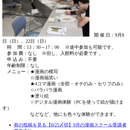
開 催 日：9月8
日（日）、22日（日）
時 間：13：30～17：00 ※途中参加も可能です。
参 加 費：なし ※但し、入館料が必要です 。
申 込 み：不要
年齢制限：なし
メニュー：★漫画の模写
☆漫画福笑い
★4コマ漫画（全部・オチのみ・セリフのみ）
☆パラパラ漫画
★塗り絵
☆デジタル漫画体験（PCを使って絵が描けま
す）
などなど、他にも色々な体験ができます。
前の投稿を見る
【8/25〆切】9月の漫画スクール受講者