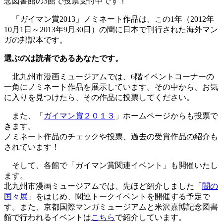
念図書館の3館で投票受付中です！
「ガイマン賞2013」ノミネート作品は、この1年（2012年
10月1日～2013年9月30日）の間に日本で刊行された海外マン
ガの邦訳本です。
選ぶのは読者であるあなたです。
北九州市漫画ミュージアムでは、6階イベントコーナーの
一角にノミネート作品を展示しています。その中から、お気
に入りを見つけたら、その作品に投票してください。
また、「
ガイマン賞２０１３
」ホームページからも投票で
きます。
ノミネート作品のチェックや投票、過去の受賞作品の紹介も
されています！
そして、各館で「ガイマン賞関連イベント」も開催いたし
ます。
北九州市漫画ミュージアムでは、先ほど紹介しました「
闇の
国々展
」をはじめ、関連トークイベントを開催する予定で
す。また、京都国際マンガミュージアムと米沢嘉博記念図書
館で行われるイベントは
こちら
で紹介しています。