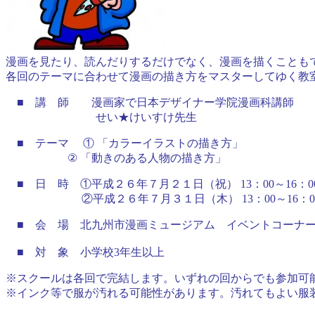
漫画を見たり、読んだりするだけでなく、漫画を描くことも
各回のテーマに合わせて漫画の描き方をマスターしてゆく教
■ 講 師 漫画家で日本デザイナー学院漫画科講師
せい★けいすけ先生
■ テーマ ① 「カラーイラストの描き方」
② 「動きのある人物の描き方」
■ 日 時 ①平成２６年７月２１日（祝） 13：00～16：0
②平成２６年７月３１日（木） 13：00～16：0
■ 会 場 北九州市漫画ミュージアム イベントコーナ
■
対 象
小学校3年生以上
※スクールは各回で完結します。いずれの回からでも参加可
※インク等で服が汚れる可能性があります。汚れてもよい服