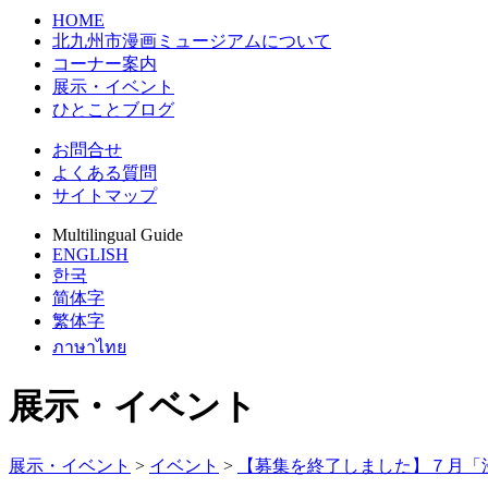
HOME
北九州市漫画ミュージアムについて
コーナー案内
展示・イベント
ひとことブログ
お問合せ
よくある質問
サイトマップ
Multilingual Guide
ENGLISH
한국
简体字
繁体字
ภาษาไทย
展示・イベント
展示・イベント
>
イベント
>
【募集を終了しました】７月「漫画