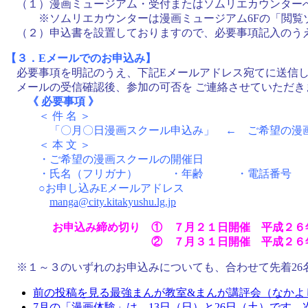
（１）漫画ミュージアム・受付またはソムリエカウンター
※ソムリエカウンターは漫画ミュージアム6Fの「閲覧
（２）申込書を設置しておりますので、必要事項記入のう
【３．Eメールでのお申込み】
必要事項を明記のうえ、下記Eメールアドレス宛てに送信
メールの受信確認後、参加の可否を ご連絡させていただき
《 必要事項 》
＜ 件 名 ＞
「〇月〇日漫画スクール申込み」 ← ご希望の漫画ス
＜ 本 文 ＞
・ご希望の漫画スクールの開催日
・氏名（フリガナ） ・年齢 ・電話番号
○お申し込みEメールアドレス
manga@city.kitakyushu.lg.jp
お申込み締め切り ① ７月２１日開催 平成２６
② ７月３１日開催 平成２６年７
※１～３のいずれのお申込みについても、合わせて先着26
前の投稿を見る
最強まんが教室&まんが講評会（なかよし
7月の「漫画体験」は、13日（日）と26日（土）です。