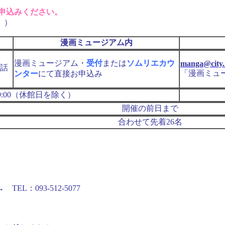
申込みください。
。）
漫画ミュージアム内
漫画ミュージアム・
受付
または
ソムリエカウ
manga@city.k
話
「漫画ミュ
ンター
にて直接お申込み
9:00（休館日を除く）
開催の前日まで
合わせて先着26名
EL：093-512-5077