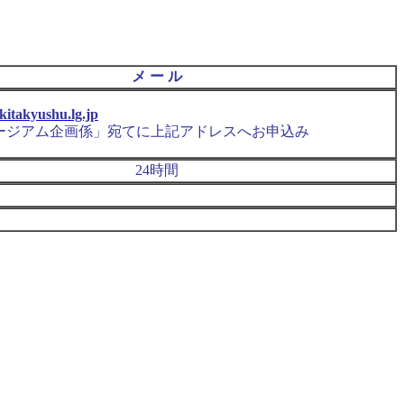
メ ー ル
itakyushu.lg.jp
ージアム企画係」宛てに上記アドレスへお申込み
24時間