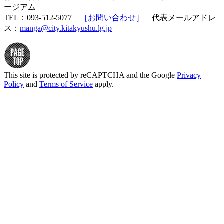
ージアム
TEL：093-512-5077
［お問い合わせ］
代表メールアドレ
ス：
manga@city.kitakyushu.lg.jp
This site is protected by reCAPTCHA and the Google
Privacy
Policy
and
Terms of Service
apply.