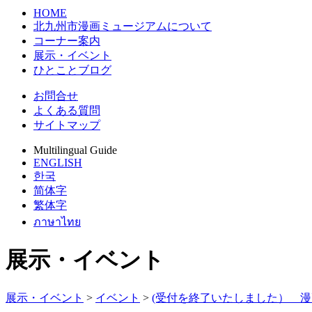
HOME
北九州市漫画ミュージアムについて
コーナー案内
展示・イベント
ひとことブログ
お問合せ
よくある質問
サイトマップ
Multilingual Guide
ENGLISH
한국
简体字
繁体字
ภาษาไทย
展示・イベント
展示・イベント
>
イベント
>
(受付を終了いたしました） 漫