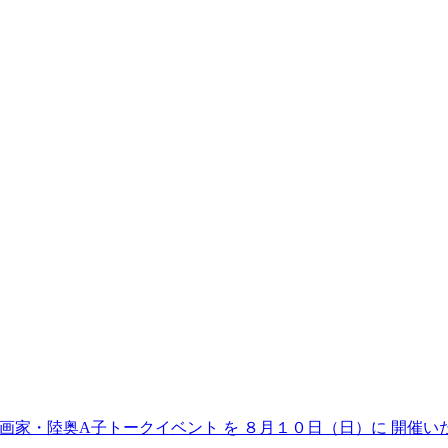
画家・陸奥A子トークイベント を ８月１０日（日）に 開催い