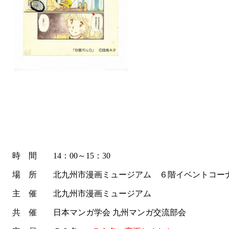
時 間 14：00～15：30
場 所 北九州市漫画ミュージアム ６階イベントコー
主 催 北九州市漫画ミュージアム
共 催 日本マンガ学会 九州マンガ交流部会