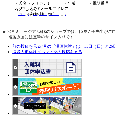
・氏名（フリガナ） ・年齢 ・電話番号
○お申し込みEメールアドレス
manga@city.kitakyushu.lg.jp
★ 漫画ミュージアム6階のショップでは、陸奥Ａ子先生がご
複製原画には直筆のサイン入りです！
前の投稿を見る
7月の「漫画体験」は、13日（日）と2
博多人形体験イベント
次の投稿を見る