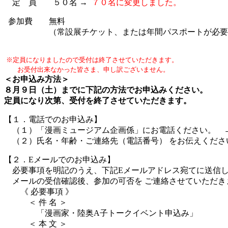
定 員 ５０名 →
７０名に変更しました。
参加費 無料
（常設展チケット、または年間パスポートが必要で
※定員になりましたので受付は終了させていただきます。
お受付出来なかった皆さま、申し訳ございません。
＜お申込み方法＞
８月９日（土）までに下記の方法でお申込みください。
定員になり次第、受付を終了させていただきます。
【１．電話でのお申込み】
（１）「漫画ミュージアム企画係」にお電話ください。 → T
（２）氏名・年齢・ご連絡先（電話番号） をお伝えくださ
【２．
Eメールでのお申込み】
必要事項を明記のうえ、下記Eメールアドレス宛てに送信
メールの受信確認後、参加の可否を ご連絡させていただき
《 必要事項 》
＜ 件 名 ＞
「漫画家・陸奥A子トークイベント申込み」
＜ 本 文 ＞