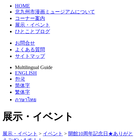
HOME
北九州市漫画ミュージアムについて
コーナー案内
展示・イベント
ひとことブログ
お問合せ
よくある質問
サイトマップ
Multilingual Guide
ENGLISH
한국
简体字
繁体字
ภาษาไทย
展示・イベント
展示・イベント
>
イベント
>
開館10周年記念日★ありがと