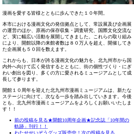
漫画を愛する皆様とともに歩んできた１０年間。
本市における漫画文化の発信拠点として、常設展及び企画展
の運営のほか、原画の保存収集・調査研究、国際文化交流な
ど、実に幅広い活動を展開してきました。これらの取り組み
により、開館以降の来館者数は８０万人を超え、開催してき
た企画展も５０回を数えます。
これからも、日本が誇る漫画文化の魅力を、北九州市から国
内外へ向けて広く発信するとともに、街の個性づくり・にぎ
わい創出を図り、多くの方に愛されるミュージアムとして成
長して参ります。
開館１０周年を迎えた北九州市漫画ミュージアムは、新たな
ステージに向けて、次なる一歩を踏み出していきます。今後
とも、北九州市漫画ミュージアムをよろしくお願いいたしま
す！！
前の投稿を見る
★開館10周年企画★記念誌「10年間の
軌跡」刊行！！
わたせせいぞうグッズ販売中！
次の投稿を見る