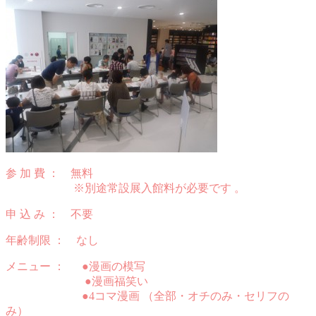
参 加 費 ： 無料
※別途常設展入館料が必要です 。
申 込 み ： 不要
年齢制限 ： なし
メニュー ： ●漫画の模写
●漫画福笑い
●4コマ漫画 （全部・オチのみ・セリフの
み）