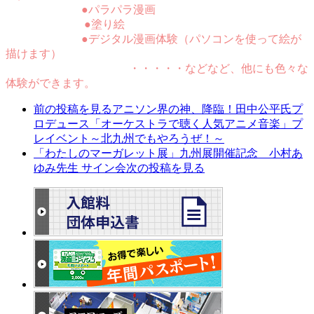
●パラパラ漫画
●塗り絵
●デジタル漫画体験（パソコンを使って絵が
描けます）
・・・・・などなど、他にも色々な
体験ができます。
前の投稿を見る
アニソン界の神、降臨！田中公平氏プ
ロデュース「オーケストラで聴く人気アニメ音楽」プ
レイベント～北九州でもやろうぜ！～
「わたしのマーガレット展」九州展開催記念 小村あ
ゆみ先生 サイン会
次の投稿を見る