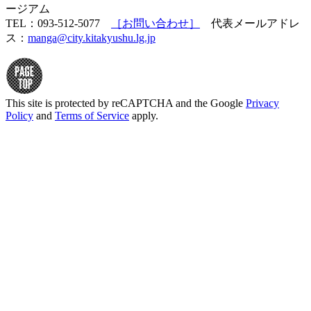
ージアム
TEL：093-512-5077
［お問い合わせ］
代表メールアドレ
ス：
manga@city.kitakyushu.lg.jp
This site is protected by reCAPTCHA and the Google
Privacy
Policy
and
Terms of Service
apply.