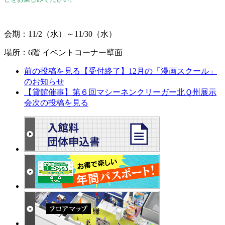
会期：11/2（水）～11/30（水）
場所：6階 イベントコーナー壁面
前の投稿を見る
【受付終了】12月の「漫画スクール」
のお知らせ
【貸館催事】第６回マシーネンクリーガー北Ｑ州展示
会
次の投稿を見る