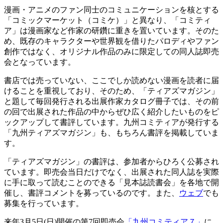
漫画・アニメのファン同士のコミュニケーションを核とする
「コミックマーケット（コミケ）」と異なり、「コミティ
ア」は漫画家など作家の研鑽に重きを置いています。そのた
め、既存のキャラクターや世界観を借りたパロディやファン
創作ではなく、オリジナル作品のみに限定しての同人誌即売
会となっています。
書店では売っていない、ここでしか読めない漫画を読者に届
けることを重視しており、そのため、「ティアズマガジン」
と題して毎回発行される出展作家カタログ冊子では、その前
の回で出展された作品の中からぜひ広く紹介したいものをピ
ックアップして書評しています。九州コミティアが発行する
「九州ティアズマガジン」も、もちろん書評を掲載していま
す。
「ティアズマガジン」の書評は、参加者からひろく公募され
ています。即売会当日だけでなく、出展された同人誌を実際
に手に取って読むことのできる「見本誌読書会」を各地で開
催し、書評コメントを募っているのです。また、
ウェブ
でも
募集を行っています。
来年3月5日(日)開催の第7回即売会
「九州コミティア７」
に