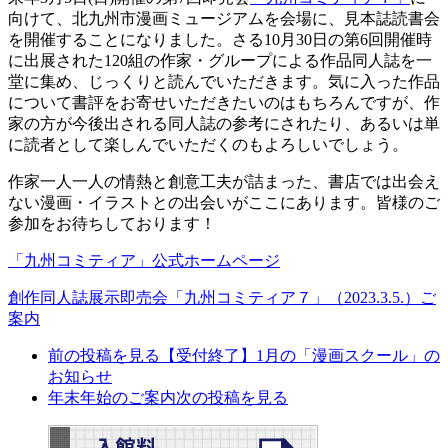
向けて、北九州市漫画ミュージアムを会場に、見本誌読書会
を開催することになりました。さる10月30日の第6回開催時
に出展された120
組の作家・グループによる作品同人誌を一
堂に集め、じっくりと読んでいただきます。気に入った作品
について書評をお寄せいただきたいのはもちろんですが、作
家の方が今後出される同人誌の参考にされたり、あるいは単
に読者として楽しんでいただくのもよろしいでしょう。
作家一人一人の情熱と創意工夫が詰まった、書店では出会え
ない漫画・イラストとの出会いがここにあります。皆様のご
参加をお待ちしております！
「九州コミティア」公式ホームページ
創作同人誌展示即売会「九州コミティア７」（2023.3.5.）ご
案内
前の投稿を見る
【受付終了】1月の「漫画スクール」の
お知らせ
年末年始のご案内
次の投稿を見る