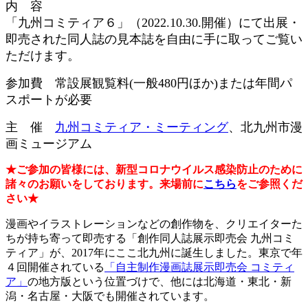
内 容
「九州コミティア６」（2022.10.30.開催）にて出展・
即売された同人誌の見本誌を自由に手に取ってご覧い
ただけます。
参加費 常設展観覧料(一般480円ほか)または年間パ
スポートが必要
主 催
九州コミティア・ミーティング
、北九州市漫
画ミュージアム
★ご参加の皆様には、新型コロナウイルス感染防止のために
諸々のお願いをしております。来場前に
こちら
をご参照くだ
さい★
漫画やイラストレーションなどの創作物を、クリエイターた
ちが持ち寄って即売する「創作同人誌展示即売会 九州コミ
ティア」が、2017年にここ北九州に誕生しました。東京で年
４回開催されている
「自主制作漫画誌展示即売会 コミティ
ア」
の地方版という位置づけで、他には北海道・東北・新
潟・名古屋・大阪でも開催されています。