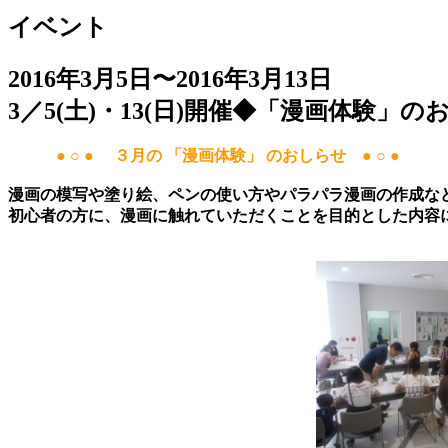
イベント
2016年3月5日〜2016年3月13日
3／5(土)・13(日)開催◆「漫画体験」の
● ○ ●
３月の 「
漫画体験」 のおしらせ
● ○ ●
漫画の模写や塗り絵、ペンの使い方やパラパラ漫画の作成な
初心者の方に、漫画に触れていただくことを目的とした内容