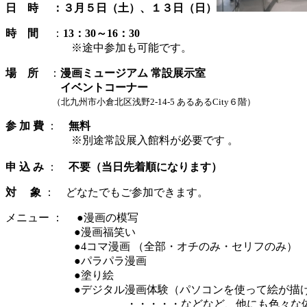
日 時 ：３月５日（土）、１３日（日）
時 間
：
13：30～16：30
※途中参加も可能です。
場
所
：
漫画ミュージアム 常設展示室
イベントコーナー
（北九州市小倉北区浅野2-14-5
あるあるCity６階）
参 加 費
：
無料
※別途常設展入館料が必要です 。
申 込 み
：
不要（当日先着順になります）
対 象
： どなたでもご参加できます。
メニュー ： ●漫画の模写
●漫画福笑い
●4コマ漫画 （全部・オチのみ・セリフのみ）
●パラパラ漫画
●塗り絵
●デジタル漫画体験（パソコンを使って絵が描け
・・・・・などなど、他にも色々な体験