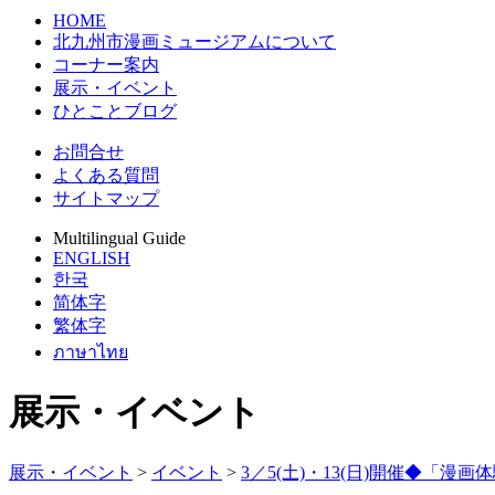
HOME
北九州市漫画ミュージアムについて
コーナー案内
展示・イベント
ひとことブログ
お問合せ
よくある質問
サイトマップ
Multilingual Guide
ENGLISH
한국
简体字
繁体字
ภาษาไทย
展示・イベント
展示・イベント
>
イベント
>
3／5(土)・13(日)開催◆「漫