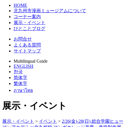
HOME
北九州市漫画ミュージアムについて
コーナー案内
展示・イベント
ひとことブログ
お問合せ
よくある質問
サイトマップ
Multilingual Guide
ENGLISH
한국
简体字
繁体字
ภาษาไทย
展示・イベント
展示・イベント
>
イベント
>
2/26(金)-28(日) 総合学園ヒュー