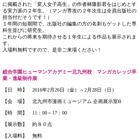
に掲載された「変人女子高生」の作者林隆影君をはじめとす
る実力派の２年生。（マンガ専攻の２年次生は全員出版社の
担当付だそうです！）
１年間の短期間で、出版社の編集の方の名刺もゲットした専
科生並びに研究生。
これからの将来を期待させる１年生による作品も展示されま
す。
入場料無料ですので、是非ご来場ください！
総合学園ヒューマンアカデミー北九州校 マンガカレッジ卒
業・進級制作展
【日 時】 2016年2月26日（金）～2月28日（日）
【会 場】 北九州市漫画ミュージアム 企画展示室B
【時 間】 11：00～17：00
【展示数】 約８０点
【入場料】 無料