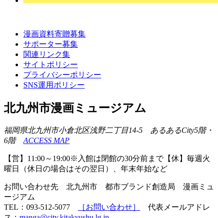
漫画資料寄贈募集
サポーター募集
関連リンク集
サイトポリシー
プライバシーポリシー
SNS運用ポリシー
北九州市漫画ミュージアム
福岡県北九州市小倉北区浅野二丁目14-5 あるあるCity5階・
6階
ACCESS MAP
【営】11:00～19:00※入館は閉館の30分前まで【休】毎週火
曜日（休日の場合はその翌日）、年末年始など
お問い合わせ先 北九州市 都市ブランド創造局 漫画ミュ
ージアム
TEL：093-512-5077
［お問い合わせ］
代表メールアドレ
ス：
manga@city.kitakyushu.lg.jp