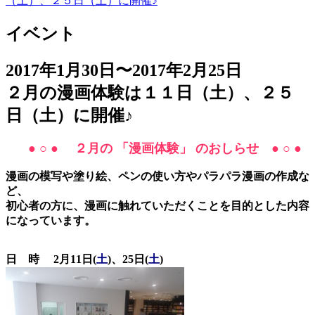
（土）、２５日（土）に開催♪
イベント
2017年1月30日〜2017年2月25日
２月の漫画体験は１１日（土）、２５
日（土）に開催♪
● ○ ●
２
月の 「
漫画体験」 のおしらせ
● ○ ●
漫画の模写や塗り絵、ペンの使い方やパラパラ漫画の作成な
ど、
初心者の方に、漫画に触れていただくことを目的とした内容
になっています。
日 時 2月11日(
土
)、25日(
土
)