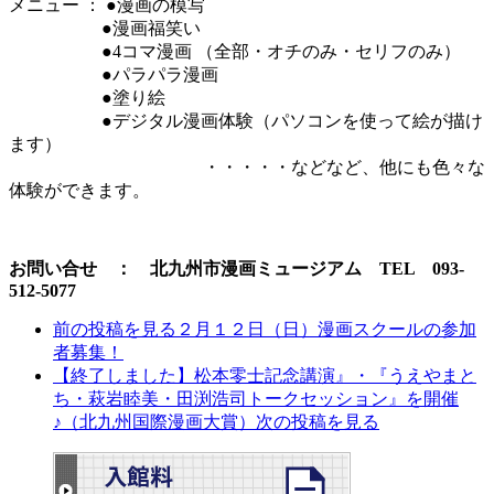
メニュー ： ●漫画の模写
●漫画福笑い
●4コマ漫画 （全部・オチのみ・セリフのみ）
●パラパラ漫画
●塗り絵
●デジタル漫画体験（パソコンを使って絵が描け
ます）
・・・・・などなど、他にも色々な
体験ができます。
お問い合せ ： 北九州市漫画ミュージアム TEL 093-
512-5077
前の投稿を見る
２月１２日（日）漫画スクールの参加
者募集！
【終了しました】松本零士記念講演』・『うえやまと
ち・萩岩睦美・田渕浩司トークセッション』を開催
♪（北九州国際漫画大賞）
次の投稿を見る