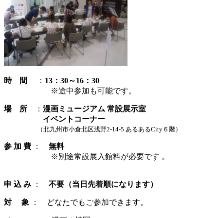
時 間
：
13：30～16：30
※途中参加も可能です。
場
所
：
漫画ミュージアム 常設展示室
イベントコーナー
（北九州市小倉北区浅野2-14-5
あるあるCity６階）
参 加 費
：
無料
※別途常設展入館料が必要です 。
申 込 み
：
不要（当日先着順になります）
対 象
： どなたでもご参加できます。