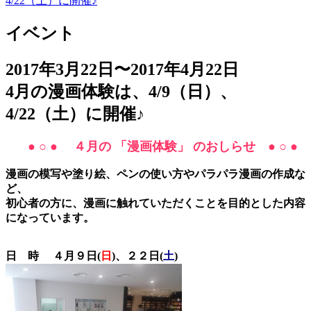
4/22（土）に開催♪
イベント
2017年3月22日〜2017年4月22日
4月の漫画体験は、4/9（日）、
4/22（土）に開催♪
● ○ ●
４月の 「
漫画体験」 のおしらせ
● ○ ●
漫画の模写や塗り絵、ペンの使い方やパラパラ漫画の作成な
ど、
初心者の方に、漫画に触れていただくことを目的とした内容
になっています。
日 時 ４月９日(
日
)、２２日(
土
)