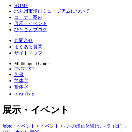
HOME
北九州市漫画ミュージアムについて
コーナー案内
展示・イベント
ひとことブログ
お問合せ
よくある質問
サイトマップ
Multilingual Guide
ENGLISH
한국
简体字
繁体字
ภาษาไทย
展示・イベント
展示・イベント
>
イベント
>
4月の漫画体験は、4/9（日）、