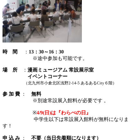
時 間
：
13：30～16：30
※途中参加も可能です。
場
所
：
漫画ミュージアム 常設展示室
イベントコーナー
（北九州市小倉北区浅野2-14-5
あるあるCity６階）
参 加 費
：
無料
※別途常設展入館料が必要です 。
※
4/9
(日)は『わらべの日』
中学生以下は常設展入館料が無料になりま
す！
申 込 み
：
不要（当日先着順になります）