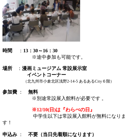
時間
：
13：30～16：30
※途中参加も可能です。
場
所
：
漫画ミュージアム 常設展示室
イベントコーナー
（北九州市小倉北区浅野2-14-5
あるあるCity６階）
参加費
：
無料
※別途常設展入館料が必要です 。
※12
/10(
日)は
『わらべの日』
中学生以下は常設展入館料が無料になりま
す！
申込み
：
不要（当日先着順になります）