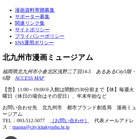
漫画資料寄贈募集
サポーター募集
関連リンク集
サイトポリシー
プライバシーポリシー
SNS運用ポリシー
北九州市漫画ミュージアム
福岡県北九州市小倉北区浅野二丁目14-5 あるあるCity5階・
6階
ACCESS MAP
【営】11:00～19:00※入館は閉館の30分前まで【休】毎週火
曜日（休日の場合はその翌日）、年末年始など
お問い合わせ先 北九州市 都市ブランド創造局 漫画ミュ
ージアム
TEL：093-512-5077
［お問い合わせ］
代表メールアドレ
ス：
manga@city.kitakyushu.lg.jp