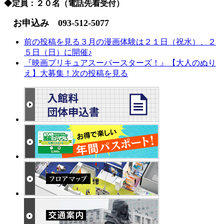
◆定員：２０名（電話先着受付）
お申込み 093-512-5077
前の投稿を見る
３月の漫画体験は２１日（祝水）、２
５日（日）に開催♪
『映画プリキュアスーパースターズ！』【大人のぬり
え】大募集！
次の投稿を見る