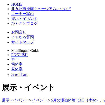
HOME
北九州市漫画ミュージアムについて
コーナー案内
展示・イベント
ひとことブログ
お問合せ
よくある質問
サイトマップ
Multilingual Guide
ENGLISH
한국
简体字
繁体字
ภาษาไทย
展示・イベント
展示・イベント
>
イベント
>
5月の漫画体験は3日（木祝）、