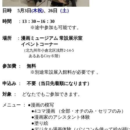
日時 5月3日
(木祝)
、26日
（土）
時間
：
13：30～16：30
※途中参加も可能です。
場
所
：
漫画ミュージアム 常設展示室
イベントコーナー
（北九州市小倉北区浅野2-14-5
あるあるCity６階）
参加費
：
無料
※別途常設展入館料が必要です 。
申込み
：
不要（当日先着順になります）
対象
： どなたでもご参加できます。
メニュー ： ●漫画の模写
●4コマ漫画 （全部・オチのみ・セリフのみ）
●漫画家のアシスタント体験
●塗り絵
●デジタル漫画体験（パソコンを使って絵が描け