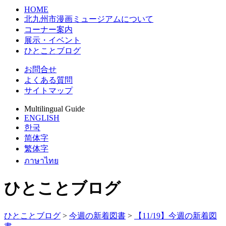
HOME
北九州市漫画ミュージアムについて
コーナー案内
展示・イベント
ひとことブログ
お問合せ
よくある質問
サイトマップ
Multilingual Guide
ENGLISH
한국
简体字
繁体字
ภาษาไทย
ひとことブログ
ひとことブログ
>
今週の新着図書
>
【11/19】今週の新着図