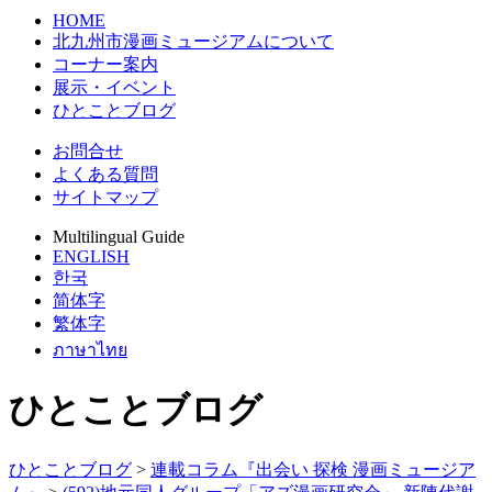
HOME
北九州市漫画ミュージアムについて
コーナー案内
展示・イベント
ひとことブログ
お問合せ
よくある質問
サイトマップ
Multilingual Guide
ENGLISH
한국
简体字
繁体字
ภาษาไทย
ひとことブログ
ひとことブログ
>
連載コラム『出会い 探検 漫画ミュージア