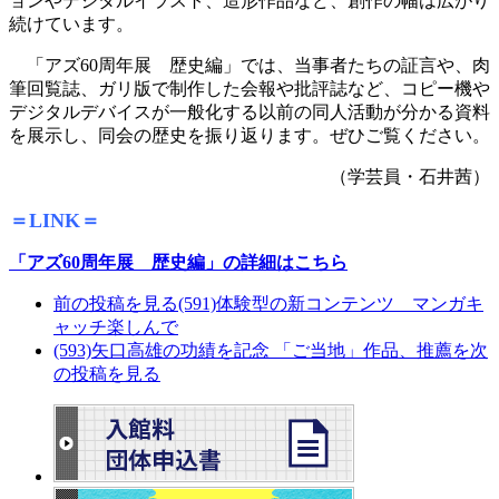
ョンやデジタルイラスト、造形作品など、創作の幅は広がり
続けています。
「アズ60周年展 歴史編」では、当事者たちの証言や、肉
筆回覧誌、ガリ版で制作した会報や批評誌など、コピー機や
デジタルデバイスが一般化する以前の同人活動が分かる資料
を展示し、同会の歴史を振り返ります。ぜひご覧ください。
（学芸員・石井茜）
＝LINK＝
「アズ60周年展 歴史編」の詳細はこちら
前の投稿を見る
(591)体験型の新コンテンツ マンガキ
ャッチ楽しんで
(593)矢口高雄の功績を記念 「ご当地」作品、推薦を
次
の投稿を見る