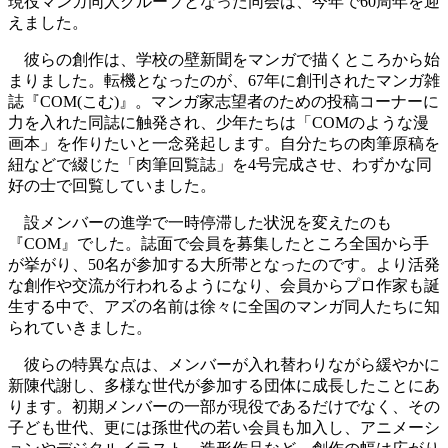
現役マンガ同人グループとなった同会は、今年で60周年を迎
えました。
彼らの創作は、学校の壁新聞をマンガで描くところから始
まりました。転機となったのが、67年に創刊されたマンガ雑
誌『COM(こむ)』。マンガ家志望者のための投稿コーナーに
力を入れた同誌に触発され、少年たちは「COMのような漫
画本」を作りたいと一念発起します。自分たちの肉筆原稿を
紐などで綴じた「肉筆回覧誌」を4号完成させ、わずかな同
好の士で回覧していました。
設メンバーの進学で一時停滞した状況を変えたのも
『COM』でした。誌面で会員を募集したところ全国から手
が挙がり、50名が参加する大所帯となったのです。より活発
な創作や交流が行われるようになり、会員からプロ作家も誕
生する中で、アズの名前は徐々に全国のマンガ同人たちに知
られていきました。
彼らの特異な点は、メンバーが入れ替わりながら緩やかに
新陳代謝し、多様な世代が参加する団体に成長したことにあ
ります。初期メンバーの一部が現役であるだけでなく、その
子ども世代、更には孫世代の若い会員も加入し、アニメーシ