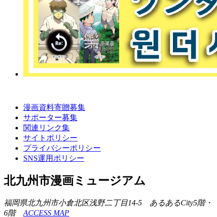
漫画資料寄贈募集
サポーター募集
関連リンク集
サイトポリシー
プライバシーポリシー
SNS運用ポリシー
北九州市漫画ミュージアム
福岡県北九州市小倉北区浅野二丁目14-5 あるあるCity5階・
6階
ACCESS MAP