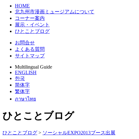
HOME
北九州市漫画ミュージアムについて
コーナー案内
展示・イベント
ひとことブログ
お問合せ
よくある質問
サイトマップ
Multilingual Guide
ENGLISH
한국
简体字
繁体字
ภาษาไทย
ひとことブログ
ひとことブログ
>
ソーシャルEXPO2013ブース出展