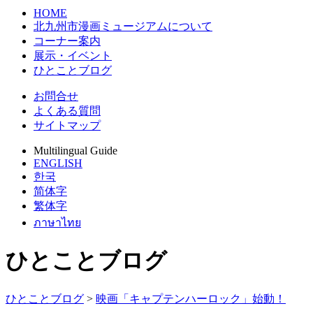
HOME
北九州市漫画ミュージアムについて
コーナー案内
展示・イベント
ひとことブログ
お問合せ
よくある質問
サイトマップ
Multilingual Guide
ENGLISH
한국
简体字
繁体字
ภาษาไทย
ひとことブログ
ひとことブログ
>
映画「キャプテンハーロック」始動！