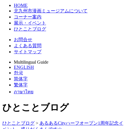
HOME
北九州市漫画ミュージアムについて
コーナー案内
展示・イベント
ひとことブログ
お問合せ
よくある質問
サイトマップ
Multilingual Guide
ENGLISH
한국
简体字
繁体字
ภาษาไทย
ひとことブログ
ひとことブログ
>
あるあるCityハーフオープン1周年記念イ