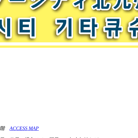
・6階
ACCESS MAP