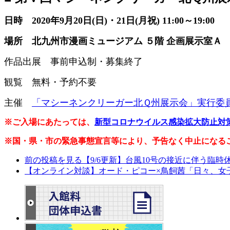
日時 2020年9月20日(日)・21日(月祝) 11:00～19:00
場所 北九州市漫画ミュージアム ５階
企画展示室Ａ
作品出展 事前申込制・募集終了
観覧 無料・予約不要
主催
「マシーネンクリーガー北Ｑ州展示会」実行委
※ご入場にあたっては、
新型コロナウイルス感染拡大防止対
※国・県・市の緊急事態宣言等により、予告なく中止になる
前の投稿を見る
【9/6更新】台風10号の接近に伴う臨時
【オンライン対談】オード・ピコー×鳥飼茜「日々、女