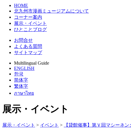
HOME
北九州市漫画ミュージアムについて
コーナー案内
展示・イベント
ひとことブログ
お問合せ
よくある質問
サイトマップ
Multilingual Guide
ENGLISH
한국
简体字
繁体字
ภาษาไทย
展示・イベント
展示・イベント
>
イベント
>
【貸館催事】第Ｖ回マシーネン