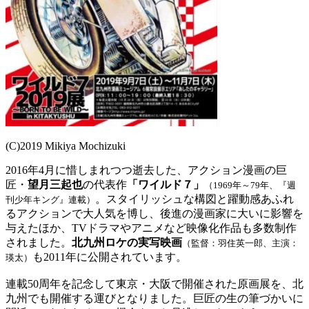
(C)2019 Mikiya Mochizuki
2016年4月に惜しまれつつ逝去した、アクション漫画の
巨
匠・
望月三起也
の代表作
「ワイルド７」
（1969年～79年、
『週
。スタイリッシュな構図と躍動感あ
ふれ
刊少年キング』連載）
るアクションで大人気を博し、後進の漫画家に大いに影
響を
与えたほか、TVドラマやアニメなど映像化作品も多数
制作
されました。
北九州ロケの実写映画
（監督：羽住英一郎、
主演：
も2011年に公開されています。
瑛太）
連載50周年を記念して東京・大阪で開催された原画展を、
北
九州でも開催する運びとなりました。巨匠の生の筆づかい
に