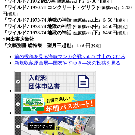
『ワイルド7 1972 緑の墓
下』
5700円
[生原稿ver.]
[税別]
『ワイルド7 1970-71 コンクリート・ゲリラ
』
5200
[生原稿ver.]
円
[税別]
『ワイルド7 1973-74 地獄の神話
上』
6450円
[生原稿ver.]
[税別]
『ワイルド7 1973-74 地獄の神話
中』
6450円
[生原稿ver.]
[税別]
『ワイルド7 1973-74 地獄の神話
下』
6450円
[生原稿ver.]
[税別]
○河出書房新社
『文藝別冊 総特集 望月三起也』
1550円
[税別]
前の投稿を見る
海峡マンガ合戦 vol.25 井上のぶひろ
新規収蔵原画展―国友やすゆき―
次の投稿を見る