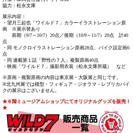
協力：松永文庫
展示内容：
・望月三起也「ワイルド７」カラーイラストレーション原
画 ※展示替あり
前期（9/7～10/7）20点／後期（10/9～11/7）20点 計40
点
・同 モノクロイラストレーション原画28点、バイク設定画6
点
・同 連載第１話「野性の７人」複製原画40点
・映画「ワイルド７」撮影用衣装（松永文庫所蔵） など
※原画・複製原画の内容は東京展・大阪展と同じです。
※北九州展では模型・フィギュア・ジオラマ・レプリカバイ
クの展示はございません。
★６階ミュージアムショップにてオリジナルグッズを販売！
★