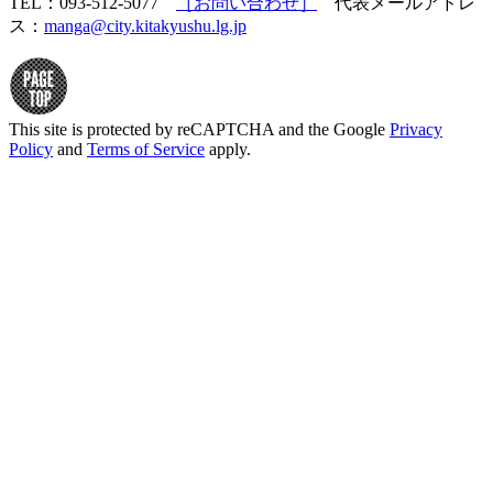
TEL：093-512-5077
［お問い合わせ］
代表メールアドレ
ス：
manga@city.kitakyushu.lg.jp
This site is protected by reCAPTCHA and the Google
Privacy
Policy
and
Terms of Service
apply.