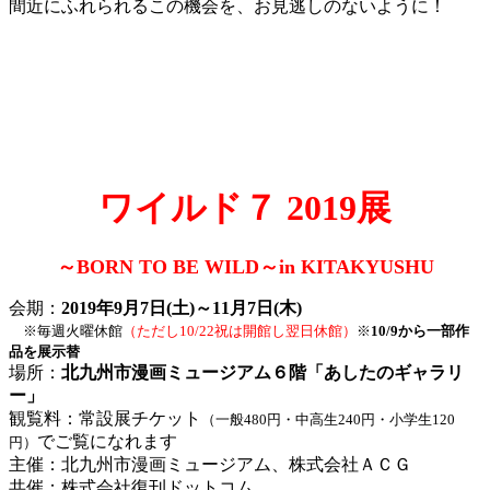
間近にふれられるこの機会を、お見逃しのないように！
ワイルド７ 2019展
～BORN TO BE WILD～in KITAKYUSHU
会期：
2019年9月7日(土)～11月7日(木)
※毎週火曜休館
（ただし10/22祝は開館し翌日休館）
※
10/9から一部作
品を展示替
場所：
北九州市漫画ミュージアム６階「あしたのギャラリ
ー」
観覧料：常設展チケット
（一般480円・中高生240円・小学生120
でご覧になれます
円）
主催：北九州市漫画ミュージアム、株式会社ＡＣＧ
共催：株式会社復刊ドットコム