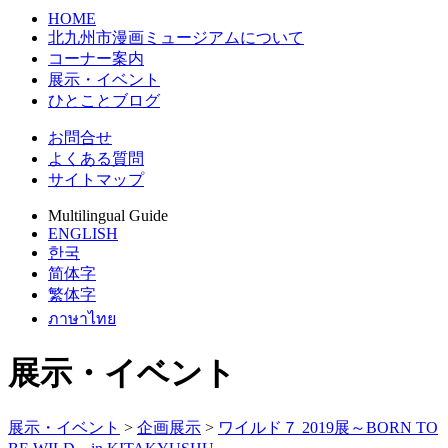
HOME
北九州市漫画ミュージアムについて
コーナー案内
展示・イベント
ひとことブログ
お問合せ
よくある質問
サイトマップ
Multilingual Guide
ENGLISH
한국
简体字
繁体字
ภาษาไทย
展示・イベント
展示・イベント
>
企画展示
>
ワイルド７ 2019展～BORN TO