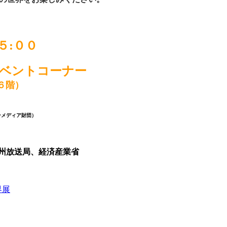
５:００
ベントコーナー
 ６階）
ンメディア財団）
州放送局、経済産業省
界展