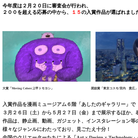
今年度は２月２０日に審査会が行われ、
２００を超える応募の中から、
１５
の入賞作品が選ばれまし
大賞「Moving Colors/上甲トモヨシ」 奨励賞「東京コスモ/宮内 貴広」
入賞作品を漫画ミュージアム６階「あしたのギャラリー」で
３月２６日（土）から５月２７日（金）まで展示するほか、
作品は、静止画、動画、ガジェット、インスタレーション等
様々なジャンルにわたっており、
見ごたえ十分！
全国のクリエーターたちによる「Art × Design × Techno