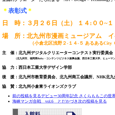
＊
表彰式
＊
日 時：３月２６日（土） １４:００~１
場 所：北九州市漫画ミュージアム イ
（小倉北区浅野２-１４-５ あるあるCity
主 催：
北九州デジタルクリエーターコンテスト実行委員会
（北九州市、福岡県Ruby・コンテンツビジネス振興会議、西日本工業大学、
ヒューマ
協 力：
西日本工業大学デザイン学部
後 援：
北九州市教育委員会、北九州商工会議所、NHK北九
協 賛：
北九州小倉東ライオンズクラブ
前の投稿を見る
デビュー30周年記念 さくらももこの世
海峡マンガ合戦 vol.6 とだかづき
次の投稿を見る