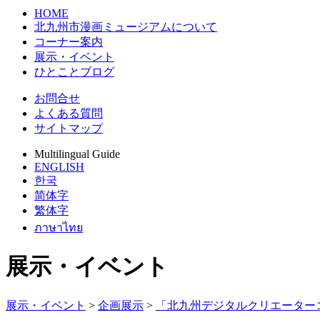
HOME
北九州市漫画ミュージアムについて
コーナー案内
展示・イベント
ひとことブログ
お問合せ
よくある質問
サイトマップ
Multilingual Guide
ENGLISH
한국
简体字
繁体字
ภาษาไทย
展示・イベント
展示・イベント
>
企画展示
>
「北九州デジタルクリエーターコ