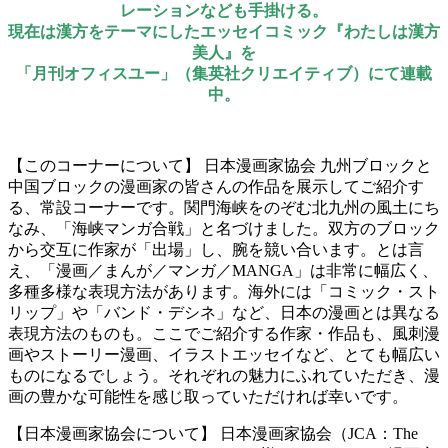
レーションなども手掛ける。
現在は漢方をテーマにしたエッセイコミック『わたしは漢方
美人』を
「月刊オフィスユー」（集英社クリエイティブ）にて連載
中。
【このコーナーについて】 日本漫画家協会 九州ブロックと
中国ブロックの漫画家の皆さんの作品を展示してご紹介す
る、常設コーナーです。関門海峡をのぞむ北九州の風土にち
なみ、「海峡マンガ合戦」と名づけました。双方のブロック
から交互に作家が「出場」し、腕を競い合います。とは言
え、「漫画／まんが／マンガ／MANGA」は非常に幅広く、
多種多様な表現方法があります。海外には「コミック・スト
リップ」や「バンド・デシネ」など、日本の漫画とは異なる
表現方法のものも。ここでご紹介する作家・作品も、風刺漫
画やストーリー漫画、イラストエッセイなど、とても幅広い
ものになるでしょう。それぞれの魅力にふれていただき、漫
画の豊かな可能性を感じ取っていただければ幸いです。
【日本漫画家協会について】 日本漫画家協会（JCA：The