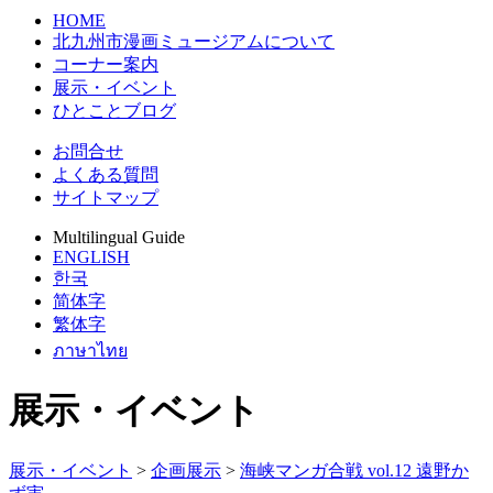
HOME
北九州市漫画ミュージアムについて
コーナー案内
展示・イベント
ひとことブログ
お問合せ
よくある質問
サイトマップ
Multilingual Guide
ENGLISH
한국
简体字
繁体字
ภาษาไทย
展示・イベント
展示・イベント
>
企画展示
>
海峡マンガ合戦 vol.12 遠野か