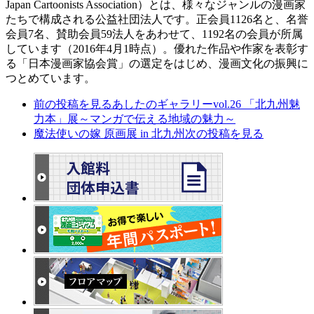
Japan Cartoonists Association）とは、様々なジャンルの漫画家
たちで構成される公益社団法人です。正会員1126名と、名誉
会員7名、賛助会員59法人をあわせて、1192名の会員が所属
しています（2016年4月1時点）。優れた作品や作家を表彰す
る「日本漫画家協会賞」の選定をはじめ、漫画文化の振興に
つとめています。
前の投稿を見る
あしたのギャラリーvol.26 「北九州魅
力本」展～マンガで伝える地域の魅力～
魔法使いの嫁 原画展 in 北九州
次の投稿を見る