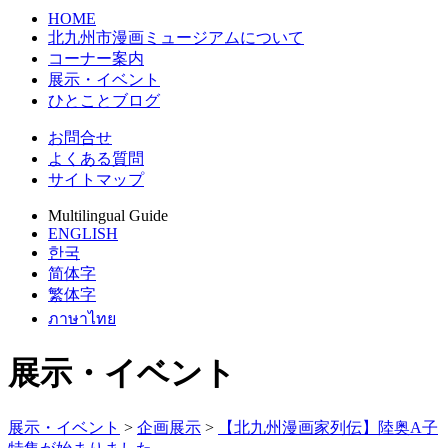
HOME
北九州市漫画ミュージアムについて
コーナー案内
展示・イベント
ひとことブログ
お問合せ
よくある質問
サイトマップ
Multilingual Guide
ENGLISH
한국
简体字
繁体字
ภาษาไทย
展示・イベント
展示・イベント
>
企画展示
>
【北九州漫画家列伝】陸奥A子