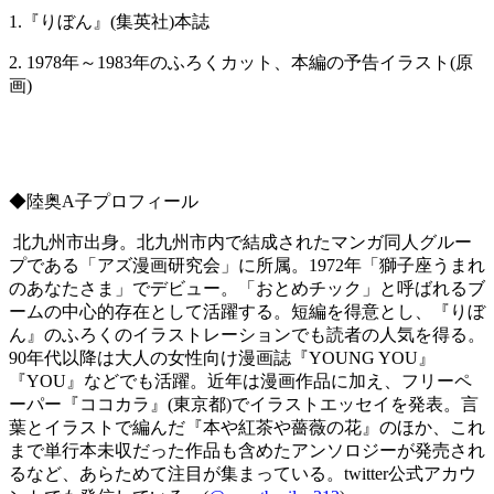
1.『りぼん』(集英社)本誌
2. 1978年～1983年のふろくカット、本編の予告イラスト(原
画)
◆陸奥A子プロフィール
北九州市出身。北九州市内で結成されたマンガ同人グルー
プである「アズ漫画研究会」に所属。1972年「獅子座うまれ
のあなたさま」でデビュー。「おとめチック」と呼ばれるブ
ームの中心的存在として活躍する。短編を得意とし、『りぼ
ん』のふろくのイラストレーションでも読者の人気を得る。
90年代以降は大人の女性向け漫画誌『YOUNG YOU』
『YOU』などでも活躍。近年は漫画作品に加え、フリーペ
ーパー『ココカラ』(東京都)でイラストエッセイを発表。言
葉とイラストで編んだ『本や紅茶や薔薇の花』のほか、これ
まで単行本未収だった作品も含めたアンソロジーが発売され
るなど、あらためて注目が集まっている。
twitter公式アカウ