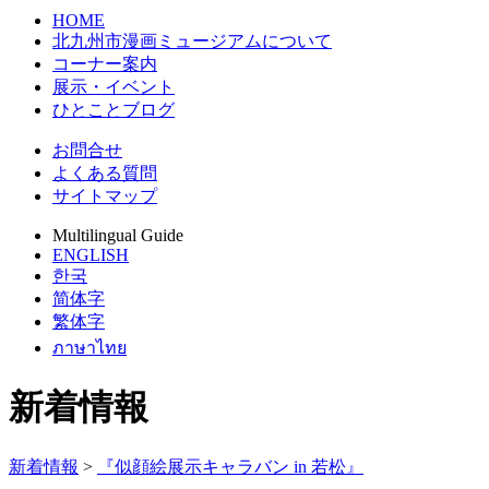
HOME
北九州市漫画ミュージアムについて
コーナー案内
展示・イベント
ひとことブログ
お問合せ
よくある質問
サイトマップ
Multilingual Guide
ENGLISH
한국
简体字
繁体字
ภาษาไทย
新着情報
新着情報
>
『似顔絵展示キャラバン in 若松』