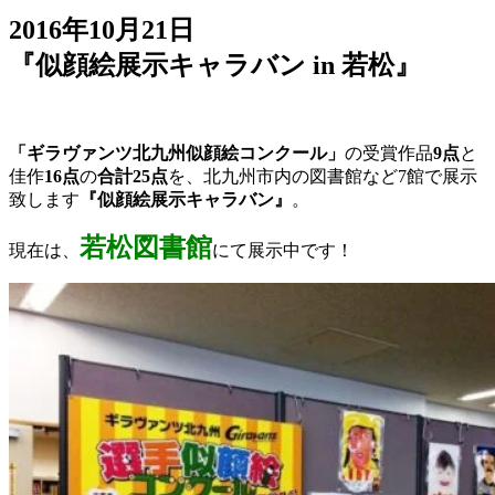
2016年10月21日
『似顔絵展示キャラバン in 若松』
「ギラヴァンツ北九州似顔絵コンクール」
の受賞作品
9点
と
佳作
16点
の
合計25点
を、北九州市内の図書館など7館で展示
致します
『似顔絵展示キャラバン』
。
若松図書館
現在は、
にて展示中です！