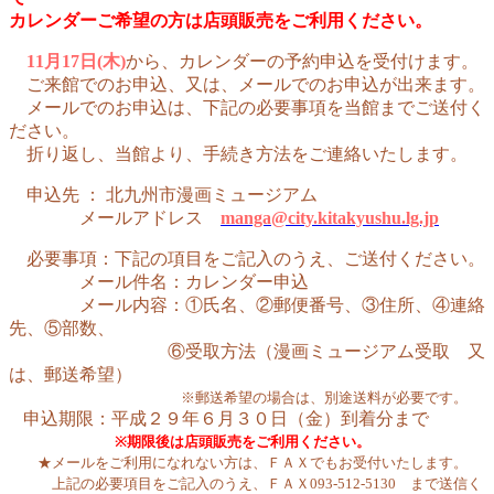
カレンダーご希望の方は店頭販売をご利用ください。
11
月17日(木)
から、カレンダーの予約申込を受付けます。
ご来館でのお申込、又は、メールでのお申込が出来ます。
メールでのお申込は、下記の必要事項を当館までご送付く
ださい。
折り返し、当館より、手続き方法をご連絡いたします。
申込先 ： 北九州市漫画ミュージアム
メールアドレス
manga@city.kitakyushu.lg.jp
必要事項：下記の項目をご記入のうえ、ご送付ください。
メール件名：カレンダー申込
メール内容：
①氏名、②郵便番号、③住所、④連絡
先、⑤部数、
⑥受取方法（漫画ミュージアム受取 又
は、郵送希望）
※郵送希望の場合は、別途送料が必要です。
申込期限：平成２９年６月３０日（金）到着分まで
※期限後は店頭販売をご利用ください。
★メールをご利用になれない方は、ＦＡＸでもお受付いたします。
上記の必要項目をご記入のうえ、ＦＡＸ093-512-5130 まで送信く