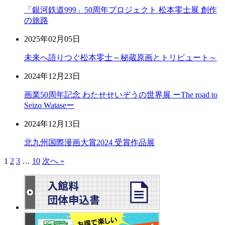
「銀河鉄道999」50周年プロジェクト 松本零士展 創作
の旅路
2025年02月05日
未来へ語りつぐ松本零士～秘蔵原画とトリビュート～
2024年12月23日
画業50周年記念 わたせせいぞうの世界展 ーThe road to
Seizo Wataseー
2024年12月13日
北九州国際漫画大賞2024 受賞作品展
1
2
3
…
10
次へ »
投
稿
の
ペ