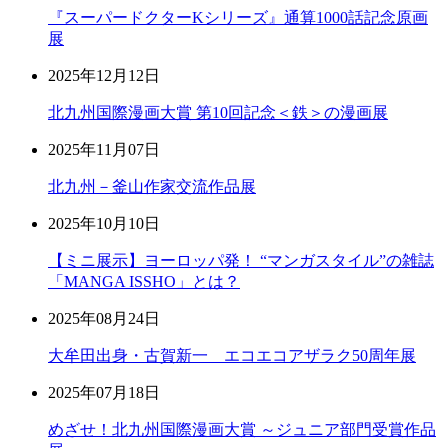
『スーパードクターKシリーズ』通算1000話記念原画
展
2025年12月12日
北九州国際漫画大賞 第10回記念＜鉄＞の漫画展
2025年11月07日
北九州－釜山作家交流作品展
2025年10月10日
【ミニ展示】ヨーロッパ発！ “マンガスタイル”の雑誌
「MANGA ISSHO」とは？
2025年08月24日
大牟田出身・古賀新一 エコエコアザラク50周年展
2025年07月18日
めざせ！北九州国際漫画大賞 ～ジュニア部門受賞作品