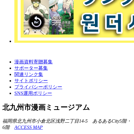
漫画資料寄贈募集
サポーター募集
関連リンク集
サイトポリシー
プライバシーポリシー
SNS運用ポリシー
北九州市漫画ミュージアム
福岡県北九州市小倉北区浅野二丁目14-5 あるあるCity5階・
6階
ACCESS MAP