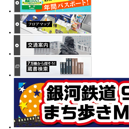
ー
ジ
送
り