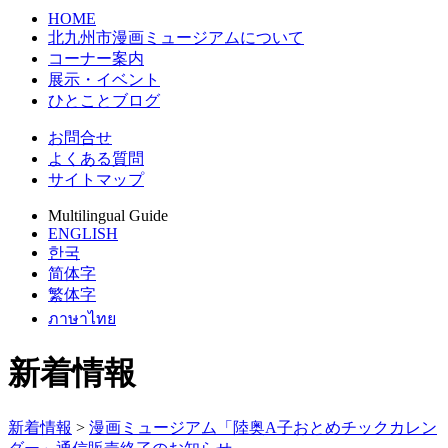
HOME
北九州市漫画ミュージアムについて
コーナー案内
展示・イベント
ひとことブログ
お問合せ
よくある質問
サイトマップ
Multilingual Guide
ENGLISH
한국
简体字
繁体字
ภาษาไทย
新着情報
新着情報
>
漫画ミュージアム「陸奥A子おとめチックカレン