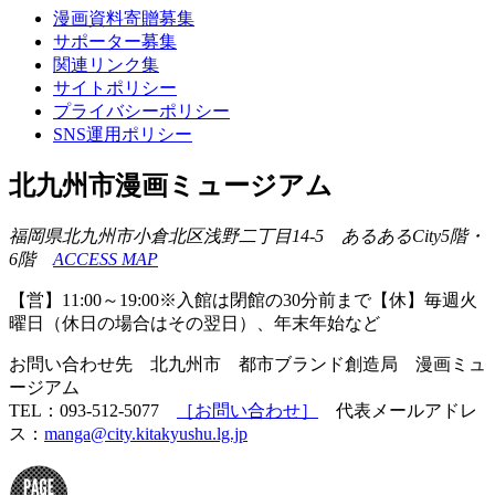
漫画資料寄贈募集
サポーター募集
関連リンク集
サイトポリシー
プライバシーポリシー
SNS運用ポリシー
北九州市漫画ミュージアム
福岡県北九州市小倉北区浅野二丁目14-5 あるあるCity5階・
6階
ACCESS MAP
【営】11:00～19:00※入館は閉館の30分前まで【休】毎週火
曜日（休日の場合はその翌日）、年末年始など
お問い合わせ先 北九州市 都市ブランド創造局 漫画ミュ
ージアム
TEL：093-512-5077
［お問い合わせ］
代表メールアドレ
ス：
manga@city.kitakyushu.lg.jp